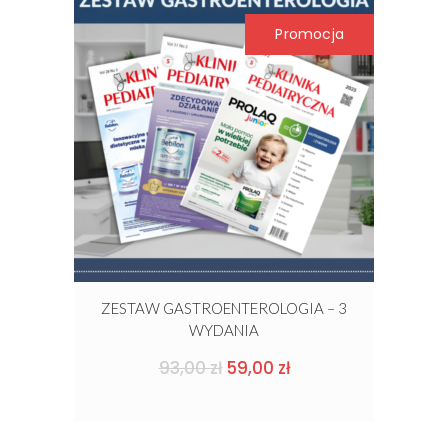
Promocja
ZESTAW GASTROENTEROLOGIA – 3
WYDANIA
Pierwotna
Aktualna
93,00
zł
59,00
zł
cena
cena
wynosiła:
wynosi:
93,00 zł.
59,00 zł.