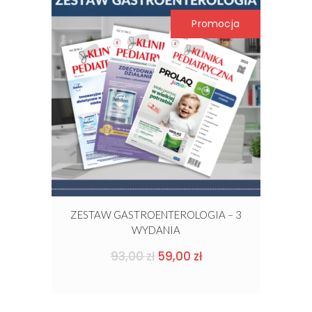
Promocja
ZESTAW GASTROENTEROLOGIA – 3
WYDANIA
Pierwotna
Aktualna
93,00
zł
59,00
zł
cena
cena
wynosiła:
wynosi:
93,00 zł.
59,00 zł.