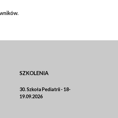
owników.
SZKOLENIA
30. Szkoła Pediatrii - 18-
19.09.2026