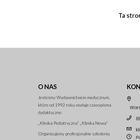
Ta stro
O NAS
KON
Jesteśmy Wydawnictwem medycznym,
które od 1992 roku wydaje czasopisma
Wars
dydaktyczne:
8
„Klinika Pediatryczna” „Klinika Nowa”
k
Organizujemy profesjonalne szkolenia
Po