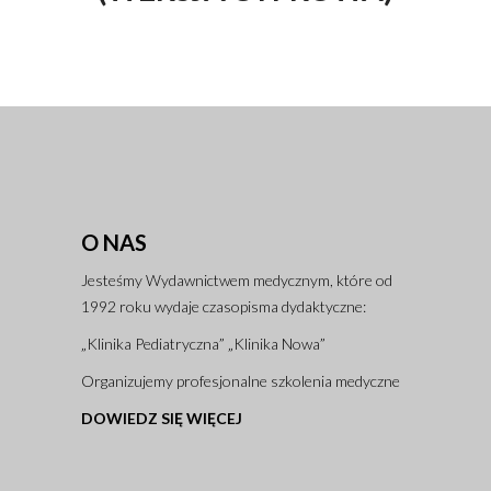
O NAS
Jesteśmy Wydawnictwem medycznym, które od
1992 roku wydaje czasopisma dydaktyczne:
„Klinika Pediatryczna” „Klinika Nowa”
Organizujemy profesjonalne szkolenia medyczne
DOWIEDZ SIĘ WIĘCEJ