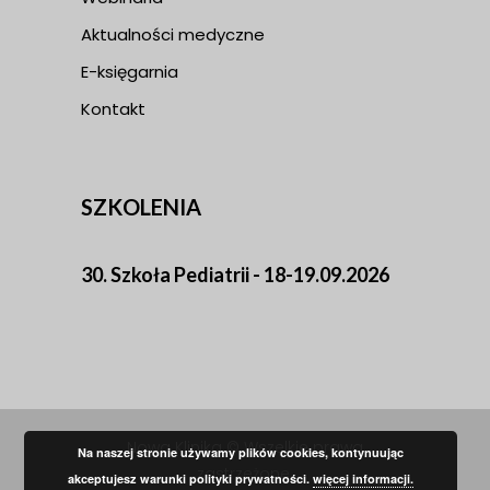
Aktualności medyczne
E-księgarnia
Kontakt
SZKOLENIA
30. Szkoła Pediatrii - 18-19.09.2026
Nowa Klinika © Wszelkie prawa
Na naszej stronie używamy plików cookies, kontynuując
zastrzeżone.
akceptujesz warunki polityki prywatności.
więcej informacji.