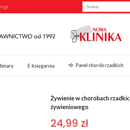
Search
m.pl
for:
Panel chorób rzadkich
binary
E-księgarnia
Żywienie w chorobach rzadkic
żywieniowego
24,99
zł