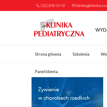
(22) 870-07-31
klinika@klinika.co
Strona główna
Szkolenia
We
Panel klienta