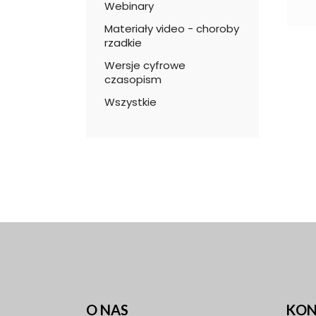
Webinary
Materiały video - choroby
rzadkie
Wersje cyfrowe
czasopism
Wszystkie
O NAS
KON