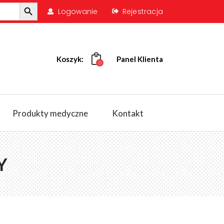
Search Button
Logowanie
Rejestracja
Koszyk:
Panel Klienta
0
Produkty medyczne
Kontakt
Y