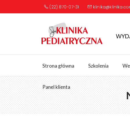
(22) 870-07-31
klinika@klinika.co
Strona główna
Szkolenia
We
Panel klienta