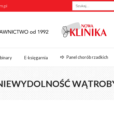
Search
m.pl
for:
Panel chorób rzadkich
binary
E-księgarnia
NIEWYDOLNOŚĆ WĄTROB