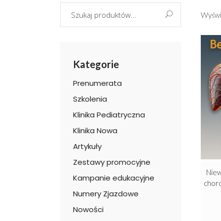
Search
Wyświ
for:
Kategorie
Prenumerata
Szkolenia
Klinika Pediatryczna
Klinika Nowa
Artykuły
Zestawy promocyjne
Niew
Kampanie edukacyjne
chor
Numery Zjazdowe
Nowości