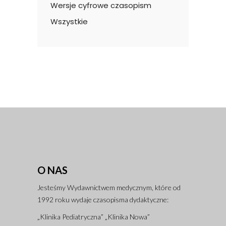
Wersje cyfrowe czasopism
Wszystkie
O NAS
Jesteśmy Wydawnictwem medycznym, które od
1992 roku wydaje czasopisma dydaktyczne:
„Klinika Pediatryczna” „Klinika Nowa”