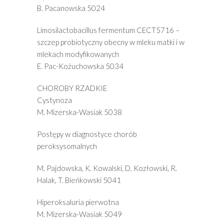
B. Pacanowska 5024
Limosilactobacillus fermentum CECT5716 –
szczep probiotyczny obecny w mleku matki i w
mlekach modyfikowanych
E. Pac-Kożuchowska 5034
CHOROBY RZADKIE
Cystynoza
M. Mizerska-Wasiak 5038
Postępy w diagnostyce chorób
peroksysomalnych
M. Pajdowska, K. Kowalski, D. Kozłowski, R.
Halak, T. Bieńkowski 5041
Hiperoksaluria pierwotna
M. Mizerska-Wasiak 5049