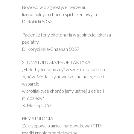
Nowości w diagnostyce i leczeniu
lizosomalnych chorób spichrzeniowych
D. Rokicki 5053
Pacjent z fenyloketonurią w gabinecie lekarza
pediatry
D. Korycińska-Chaaban 5057
STOMATOLOGIA/PROFILAKTYKA
„Efekt hydrosoniczny” w szczoteczkach do
zębów. Moda czy nowoczesne narzędzie i
wsparcie
w profilaktyce chorób jamy ustnej u dzieci i
młodzieży?
K. Mosiej 5067
HEMATOLOGIA
Zakrzepowa plamica małopłytkowa (TTP),
rzadki problem pediatryczny