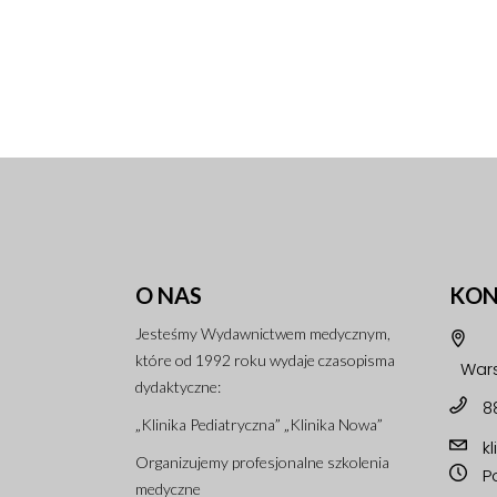
O NAS
KON
Jesteśmy Wydawnictwem medycznym,
które od 1992 roku wydaje czasopisma
Wars
dydaktyczne:
8
„Klinika Pediatryczna” „Klinika Nowa”
k
Organizujemy profesjonalne szkolenia
Po
medyczne