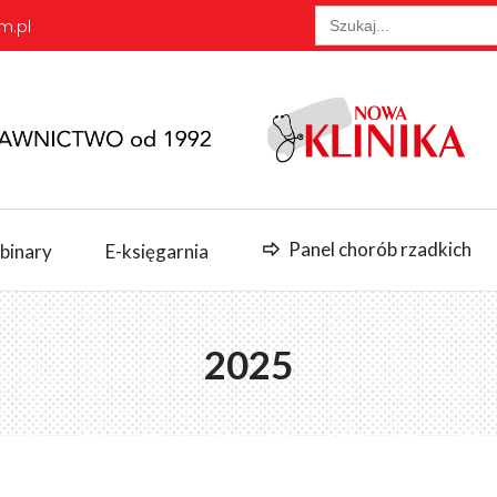
Search
m.pl
for:
Panel chorób rzadkich
binary
E-księgarnia
2025