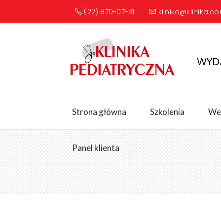
(22) 870-07-31
klinika@klinika.co
Strona główna
Szkolenia
We
Panel klienta