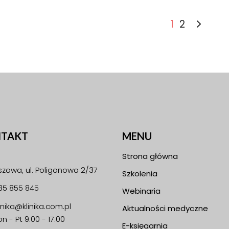
1
2
TAKT
MENU
Strona główna
zawa, ul. Poligonowa 2/37
Szkolenia
85 855 845
Webinaria
linika@klinika.com.pl
Aktualności medyczne
n - Pt 9:00 - 17:00
E-księgarnia