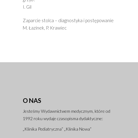
I. Gil
Zaparcie stolca – diagnostyka i postępowanie
M. Łazinek, P. Krawiec
O NAS
Jesteśmy Wydawnictwem medycznym, które od
1992 roku wydaje czasopisma dydaktyczne:
„Klinika Pediatryczna” „Klinika Nowa”