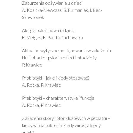
Zaburzenia odżywiania u dzieci
A. Kozicka-Niewczas, B. Furmaniak, I. Beń-
Skowronek
Alergia pokarmowa u dzieci
B. Mełges, E. Pac-Kożuchowska
Aktualne wytyczne postępowania w zakażeniu
Helicobacter pylori u dzieci i młodzieży
P. Krawiec
Probiotyki – jakie i kiedy stosować?
A. Rocka, P. Krawiec
Prebiotyki – charakterystyka i funkcje
A. Rocka, P. Krawiec
Zakażenia skóry i błon śluzowych w pediatrii –
kiedy winna bakteria, kiedy wirus, a kiedy
grzyb?