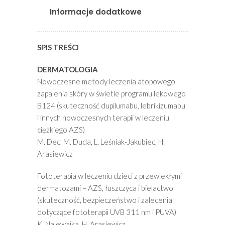
Informacje dodatkowe
SPIS TREŚCI
DERMATOLOGIA
Nowoczesne metody leczenia atopowego
zapalenia skóry w świetle programu lekowego
B124 (skuteczność dupilumabu, lebrikizumabu
i innych nowoczesnych terapii w leczeniu
ciężkiego AZS)
M. Dec, M. Duda, L. Leśniak-Jakubiec, H.
Arasiewicz
Fototerapia w leczeniu dzieci z przewlekłymi
dermatozami – AZS, łuszczyca i bielactwo
(skuteczność, bezpieczeństwo i zalecenia
dotyczące fototerapii UVB 311 nm i PUVA)
K. Nalewajka, H. Arasiewicz