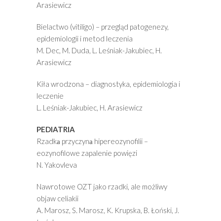
Arasiewicz
Bielactwo (vitiligo) – przegląd patogenezy,
epidemiologii i metod leczenia
M. Dec, M. Duda, L. Leśniak-Jakubiec, H.
Arasiewicz
Kiła wrodzona – diagnostyka, epidemiologia i
leczenie
L. Leśniak-Jakubiec, H. Arasiewicz
PEDIATRIA
Rzadkа przyczynа hipereozynofilii –
eozynofilowe zapalenie powięzi
N. Yakovleva
Nawrotowe OZT jako rzadki, ale możliwy
objaw celiakii
A. Marosz, S. Marosz, K. Krupska, B. Łoński, J.