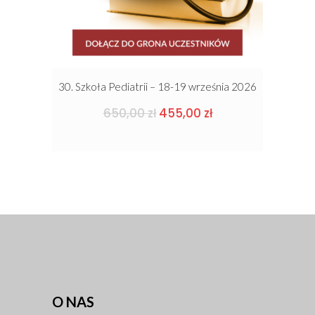
30. Szkoła Pediatrii – 18-19 września 2026
Pierwotna
Aktualna
650,00
zł
455,00
zł
cena
cena
wynosiła:
wynosi:
650,00 zł.
455,00 zł.
O NAS