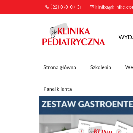
(22) 870-07-31
klinika@klinika.co
Strona główna
Szkolenia
We
Panel klienta