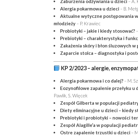
Zaburzenia odżywiania u dzieci
– A. 
Alergia pokarmowa u dzieci
– B. Meł
Aktualne wytyczne postępowania w z
młodzieży
– P. Krawiec
Probiotyki – jakie i kiedy stosować?
–
Prebiotyki – charakterystyka i funkc
Zakażenia skóry i błon śluzowych w 
Zaparcie stolca – diagnostyka i pos
KP 2/2023 – alergie, enzymopat
Alergia pokarmowa i co dalej?
– M. Sze
Eozynofilowe zapalenie przełyku u d
Pawlik, S. Więcek
Zespół Gilberta w populacji pediatr
Diety eliminacyjne u dzieci – kiedy 
Prebiotyki i probiotyki – nowości t
Zespół Alagille’a w populacji pediat
Ostre zapalenie trzustki u dzieci
– M