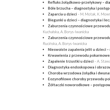
Refluks żołądkowo-przełykowy – dia
Bóle brzucha – diagnostyka i postę
Zaparcia u dzieci
– M. Motak, K. Mow
Biegunki u dzieci – diagnostyka i le
Zaburzenia czynnościowe przewodu
Kuchalska, A. Borys-Iwanicka
Zaburzenia czynnościowe przewodu 
Rucińska, A. Borys-Iwanicka
Nieswoiste zapalenia jelit u dzieci –
Krwawienia z przewodu pokarmoweg
Zapalenie trzustki u dzieci
– A. Stawa
Diagnostyka endoskopowa i obrazow
Choroba wrzodowa żołądka i dwunas
Eozynofilowe choroby przewodu p
Żółtaczki noworodkowe – postępo