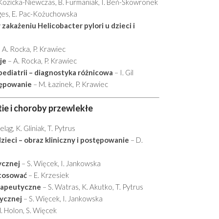
Kozicka-Niewczas, B. Furmaniak, I. Beń-Skowronek
ges, E. Pac-Kożuchowska
akażeniu Helicobacter pylori u dzieci i
 A. Rocka, P. Krawiec
je
– A. Rocka, P. Krawiec
pediatrii – diagnostyka różnicowa
– I. Gil
tępowanie
– M. Łazinek, P. Krawiec
ie i choroby przewlekłe
ląg, K. Gliniak, T. Pytrus
zieci – obraz kliniczny i postępowanie
– D.
ycznej
– S. Więcek, I. Jankowska
stosować
– E. Krzesiek
erapeutyczne
– S. Watras, K. Akutko, T. Pytrus
rycznej
– S. Więcek, I. Jankowska
. Holon, S. Więcek