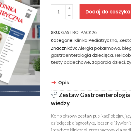
wynosił
Quantity
93,00 zł
Dodaj do koszyka
SKU:
GASTRO-PACK26
Kategorie:
Klinika Pediatryczna
,
Zest
Znaczników:
Alergia pokarmowa
,
bieg
gastroenterologia dziecięca
,
Helicob
testy oddechowe
,
zaparcia dzieci
,
ż
Opis
Zestaw Gastroenterologia
wiedzy
Kompleksowy zestaw publikacji obejmujący
dziecięcej: diagnostykę, leczenie i żywien
i praktyce klinicznej, przeznaczony dla pe