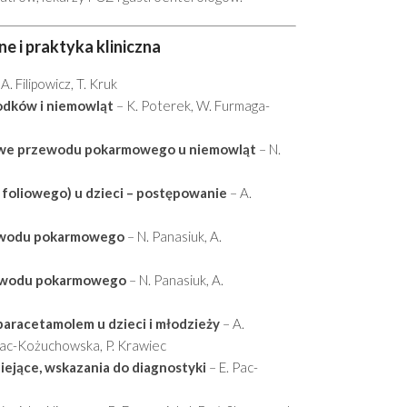
 i praktyka kliniczna
A. Filipowicz, T. Kruk
odków i niemowląt
– K. Poterek, W. Furmaga-
owe przewodu pokarmowego u niemowląt
– N.
 foliowego) u dzieci – postępowanie
– A.
zewodu pokarmowego
– N. Panasiuk, A.
zewodu pokarmowego
– N. Panasiuk, A.
aracetamolem u dzieci i młodzieży
– A.
Pac-Kożuchowska, P. Krawiec
niejące, wskazania do diagnostyki
– E. Pac-