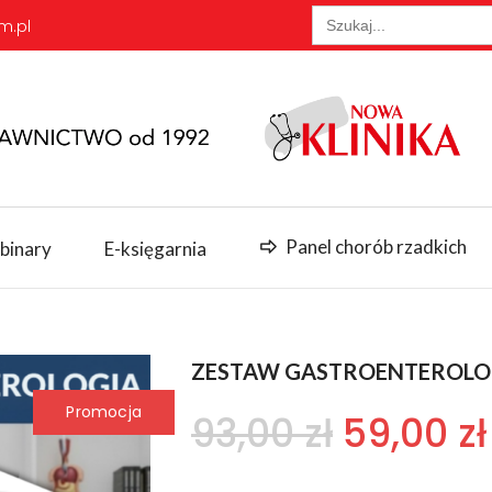
Search
m.pl
for:
Panel chorób rzadkich
binary
E-księgarnia
ZESTAW GASTROENTEROLOG
Promocja
Pierwot
93,00
zł
59,00
zł
cena