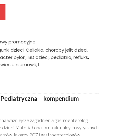
a:
wynosi:
.
59,00 zł.
awy promocyjne
unki dzieci
,
Celiakia
,
choroby jelit dzieci
,
acter pylori
,
IBD dzieci
,
pediatria
,
refluks
,
ywienie niemowląt
 Pediatryczna – kompendium
 najważniejsze zagadnienia gastroenterologii
ie dzieci. Materiał oparty na aktualnych wytycznych
diatrów, lekarzy POZ i gastroenterologów.