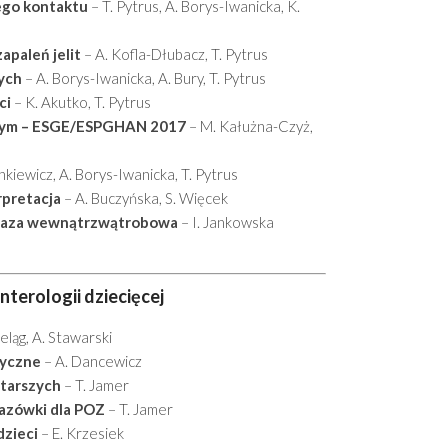
ego kontaktu
– T. Pytrus, A. Borys-Iwanicka, K.
apaleń jelit
– A. Kofla-Dłubacz, T. Pytrus
ych
– A. Borys-Iwanicka, A. Bury, T. Pytrus
ci
– K. Akutko, T. Pytrus
wym – ESGE/ESPGHAN 2017
– M. Kałużna-Czyż,
ankiewicz, A. Borys-Iwanicka, T. Pytrus
pretacja
– A. Buczyńska, S. Więcek
estaza wewnątrzwątrobowa
– I. Jankowska
terologii dziecięcej
eląg, A. Stawarski
tyczne
– A. Dancewicz
starszych
– T. Jamer
kazówki dla POZ
– T. Jamer
dzieci
– E. Krzesiek