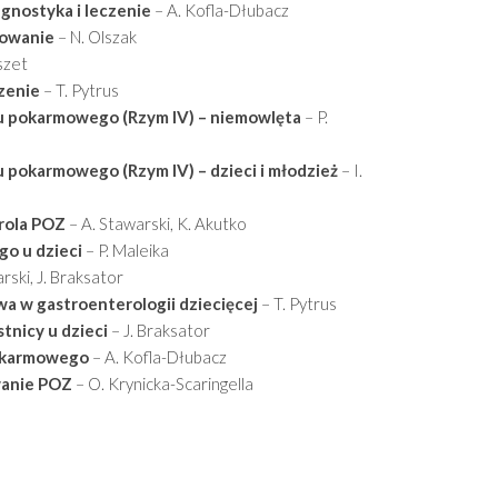
gnostyka i leczenie
– A. Kofla-Dłubacz
powanie
– N. Olszak
szet
czenie
– T. Pytrus
 pokarmowego (Rzym IV) – niemowlęta
– P.
pokarmowego (Rzym IV) – dzieci i młodzież
– I.
 rola POZ
– A. Stawarski, K. Akutko
o u dzieci
– P. Maleika
rski, J. Braksator
a w gastroenterologii dziecięcej
– T. Pytrus
tnicy u dzieci
– J. Braksator
okarmowego
– A. Kofla-Dłubacz
wanie POZ
– O. Krynicka-Scaringella