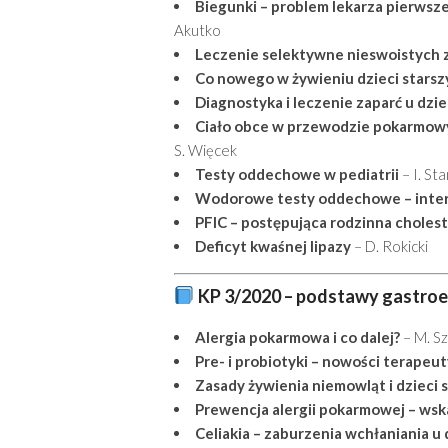
Biegunki – problem lekarza pierwsz
Akutko
Leczenie selektywne nieswoistych z
Co nowego w żywieniu dzieci starsz
Diagnostyka i leczenie zaparć u dzie
Ciało obce w przewodzie pokarmo
S. Więcek
Testy oddechowe w pediatrii
– I. St
Wodorowe testy oddechowe – inter
PFIC – postępująca rodzinna chol
Deficyt kwaśnej lipazy
– D. Rokicki
KP 3/2020 – podstawy gastroen
Alergia pokarmowa i co dalej?
– M. Sz
Pre- i probiotyki – nowości terapeu
Zasady żywienia niemowląt i dzieci 
Prewencja alergii pokarmowej – ws
Celiakia – zaburzenia wchłaniania u 