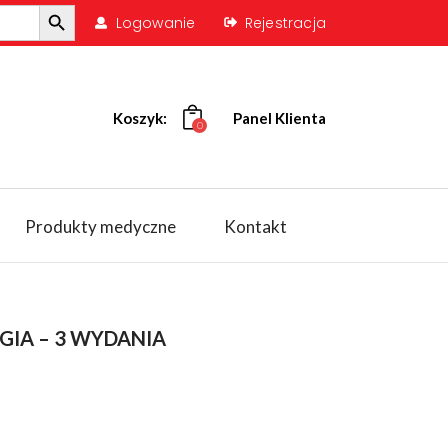
Search Button
Logowanie
Rejestracja
Koszyk:
Panel Klienta
0
Produkty medyczne
Kontakt
IA – 3 WYDANIA
na
Aktualna
cena