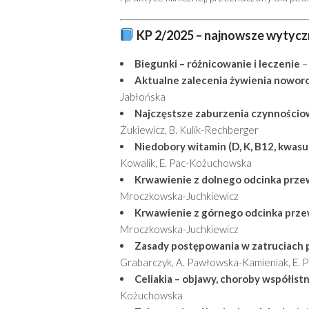
KP 2/2025 – najnowsze wytyczne
Biegunki – różnicowanie i leczenie
– 
Aktualne zalecenia żywienia nowor
Jabłońska
Najczęstsze zaburzenia czynności
Żukiewicz, B. Kulik-Rechberger
Niedobory witamin (D, K, B12, kwasu
Kowalik, E. Pac-Kożuchowska
Krwawienie z dolnego odcinka pr
Mroczkowska-Juchkiewicz
Krwawienie z górnego odcinka pr
Mroczkowska-Juchkiewicz
Zasady postępowania w zatruciach p
Grabarczyk, A. Pawłowska-Kamieniak, E. 
Celiakia – objawy, choroby współist
Kożuchowska