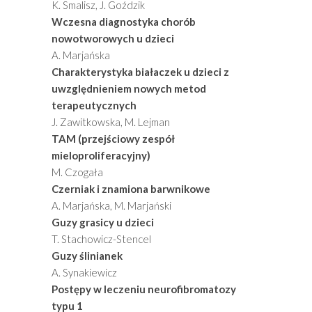
K. Smalisz, J. Goździk
Wczesna diagnostyka chorób
nowotworowych u dzieci
A. Marjańska
Charakterystyka białaczek u dzieci z
uwzględnieniem nowych metod
terapeutycznych
J. Zawitkowska, M. Lejman
TAM (przejściowy zespół
mieloproliferacyjny)
M. Czogała
Czerniak i znamiona barwnikowe
A. Marjańska, M. Marjański
Guzy grasicy u dzieci
T. Stachowicz-Stencel
Guzy ślinianek
A. Synakiewicz
Postępy w leczeniu neurofibromatozy
typu 1