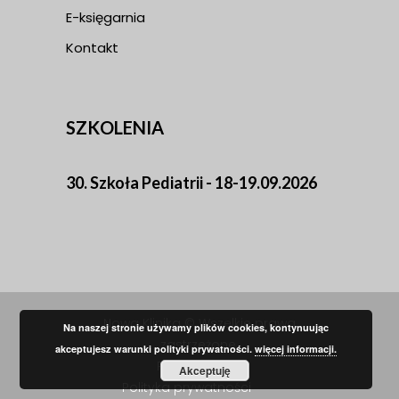
E-księgarnia
Kontakt
SZKOLENIA
30. Szkoła Pediatrii - 18-19.09.2026
Nowa Klinika © Wszelkie prawa
Na naszej stronie używamy plików cookies, kontynuując
zastrzeżone.
akceptujesz warunki polityki prywatności.
więcej informacji.
Regulamin
Akceptuję
Polityka prywatności