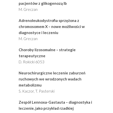
pacjentów z glikogenozą Ib
M. Greczan
Adrenoleukodystrofia sprzężona z
chromosomem X – nowe możliwości w
diagnostyce i leczeniu
M. Greczan
Choroby lizosomalne – strategie
terapeutyczne
D. Rokicki 6053
Neurochirurgiczne leczenie zaburzeń
ruchowych we wrodzonych wadach
metabolizmu
S. Kaczor, T. Pasterski
Zespół Lennoxa-Gastauta – diagnostyka i
leczenie, jako przykład rzadkiej