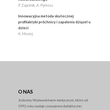
P. Zapolnik, A. Pyrkosz
Innowacyjna metoda skutecznej
profilaktyki próchnicy i zapalenia dziąseł u
dzieci
K. Mosiej
O NAS
Jesteśmy Wydawnictwem medycznym, które od
1992 roku wydaje czasopisma dydaktyczne: